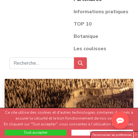
Informations pratiques
TOP 10
Botanique
Les coulisses
Ce site utilise des cookies et d'autres technologies similaires destinés à
assurer la sécurité et le bon fonctionnement de nos services.
En cliquant sur "Tout accepter", vous consentez à l'utilisation des cookies.
La Bambouseraie en Cévennes, FERNANDEZ FANNY
Tout accepter
Personnaliser
Personnaliser les préférences
3