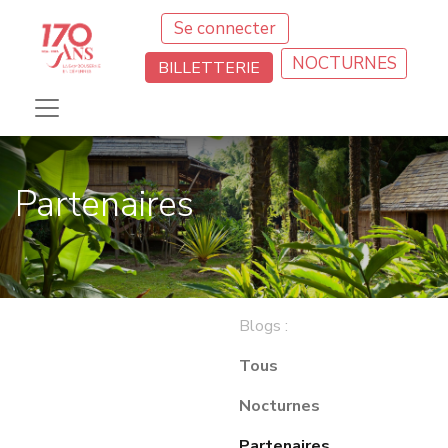
Se connecter
NOCTURNES
BILLETTERIE
Partenaires
Blogs :
Tous
Nocturnes
Partenaires