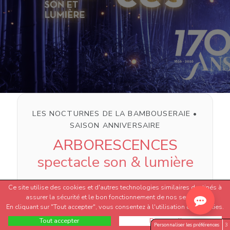
LES NOCTURNES DE LA BAMBOUSERAIE •
SAISON ANNIVERSAIRE
ARBORESCENCES
spectacle son & lumière
Quand le jour décline, la Bambouseraie
Ce site utilise des cookies et d'autres technologies similaires destinés à
assurer la sécurité et le bon fonctionnement de nos services.
change de souffle. Le parc se fait plus
En cliquant sur "Tout accepter", vous consentez à l'utilisation des cookies.
calme… et le vivant, lui, s’éveille. Dans la
Tout accepter
Personnaliser
Personnaliser les préférences
3