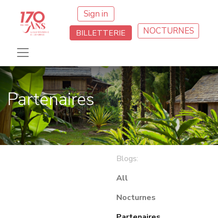
Sign in
NOCTURNES
BILLETTERIE
Partenaires
Blogs:
All
Nocturnes
Partenaires