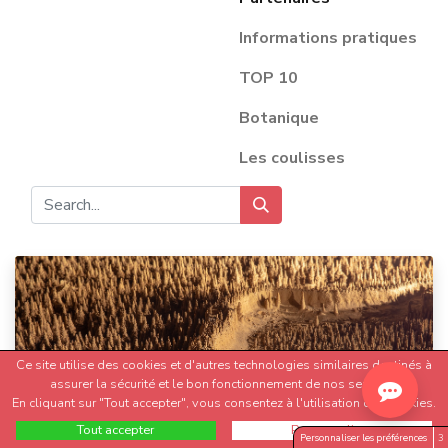
Informations pratiques
TOP 10
Botanique
Les coulisses
Ce site utilise des cookies et d'autres technologies similaires destinés à
assurer la sécurité et le bon fonctionnement de nos services.
En cliquant sur "Tout accepter", vous consentez à l'utilisation des cookies.
La Bambouseraie en Cévennes, FERNANDEZ FANNY
Tout accepter
Personnaliser
Personnaliser les préférences
3