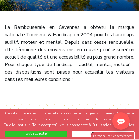
La Bambouseraie en Cévennes a obtenu la marque
nationale Tourisme & Handicap en 2004 pour les handicaps
auditif, moteur et mental. Depuis sans cesse renouvelée,
elle témoigne des moyens mis en œuvre pour assurer un
accueil de qualité et une accessibilité au plus grand nombre.
Pour chaque type de handicap – auditif, mental, moteur –
des dispositions sont prises pour accueillir les visiteurs
dans les meilleures conditions :
Ce site utilise des cookies et d'autres technologies similaires destinés à
assurer la sécurité et le bon fonctionnement de nos services.
En cliquant sur "Tout accepter", vous consentez à l'utilisation des cookies.
ACCESSIBILITÉ POUR
Tout accepter
Personnaliser
Personnaliser les préférences
3