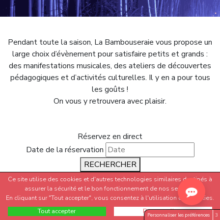
Pendant toute la saison, La Bambouseraie vous propose un
large choix d’évènement pour satisfaire petits et grands :
des manifestations musicales, des ateliers de découvertes
pédagogiques et d’activités culturelles. Il y en a pour tous
les goûts !
On vous y retrouvera avec plaisir.
Réservez en direct
Date de la réservation
RECHERCHER
CARTES CADEAUX
Ce site utilise des cookies et d'autres technologies similaires destinés à
assurer la sécurité et le bon fonctionnement de nos services.
Commandez ici
En cliquant sur "Tout accepter", vous consentez à l'utilisation des cookies.
Tout accepter
Personnaliser
⚠️ Informations données à titre indicatif — susceptibles de
Personnaliser les préférences
3