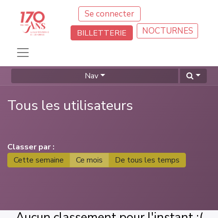
Se connecter
NOCTURNES
BILLETTERIE
Nav
Tous les utilisateurs
Classer par :
Cette semaine
Ce mois
De tous les temps
Aucun classement pour l'instant :(