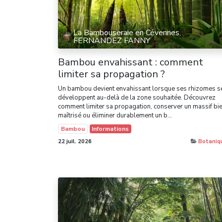
La Bambouseraie en Cévennes,
FERNANDEZ FANNY
Bambou envahissant : comment
limiter sa propagation ?
Un bambou devient envahissant lorsque ses rhizomes s
développent au-delà de la zone souhaitée. Découvrez
comment limiter sa propagation, conserver un massif bi
maîtrisé ou éliminer durablement un b...
Bambou
Informations
22 juil. 2026
Botaniq