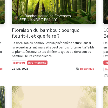
La Bambouseraie en Cévennes,
FERNANDEZ FANNY
Floraison du bambou : pourquoi
10
fleurit-il et que faire ?
B
e
La floraison du bambou est un phénomène naturel aussi
Déc
rare que fascinant, mais elle peut parfois fortement affaiblir
en
en
la plante. Découvrez les différents types de floraison du
pat
bambou, leurs conséquence...
Exp
Bambou
Informations
In
ue
22 juil. 2026
Botanique
So
17 