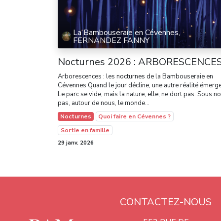
La Bambouseraie en Cévennes,
FERNANDEZ FANNY
Nocturnes 2026 : ARBORESCENCE
Arborescences : les nocturnes de la Bambouseraie en
Cévennes Quand le jour décline, une autre réalité émerg
Le parc se vide, mais la nature, elle, ne dort pas. Sous n
pas, autour de nous, le monde...
Nocturnes
Quoi faire en Cévennes ?
Sortie en famille
29 janv. 2026
CONTACTEZ-NOUS