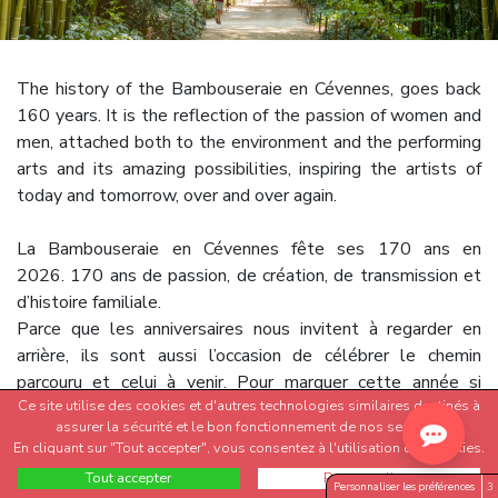
The history of the Bambouseraie en Cévennes, goes back
160 years. It is the reflection of the passion of women and
men, attached both to the environment and the performing
arts and its amazing possibilities, inspiring the artists of
today and tomorrow, over and over again.
La Bambouseraie en Cévennes fête ses 170 ans en
2026. 170 ans de passion, de création, de transmission et
d’histoire familiale.
Parce que les anniversaires nous invitent à regarder en
arrière, ils sont aussi l’occasion de célébrer le chemin
parcouru et celui à venir. Pour marquer cette année si
Ce site utilise des cookies et d'autres technologies similaires destinés à
spéciale, nous avons l’honneur d’accueillir le photographe et
assurer la sécurité et le bon fonctionnement de nos services.
réalisateur français
Yann Arthus-Bertrand
, comme
En cliquant sur "Tout accepter", vous consentez à l'utilisation des cookies.
parrain de cette célébration.
Tout accepter
Personnaliser
Nous avons également imaginé un
Personnaliser les préférences
3