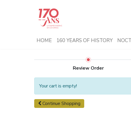
HOME
160 YEARS OF HISTORY
NOCT
Review Order
Your cart is empty!
Continue
Shopping