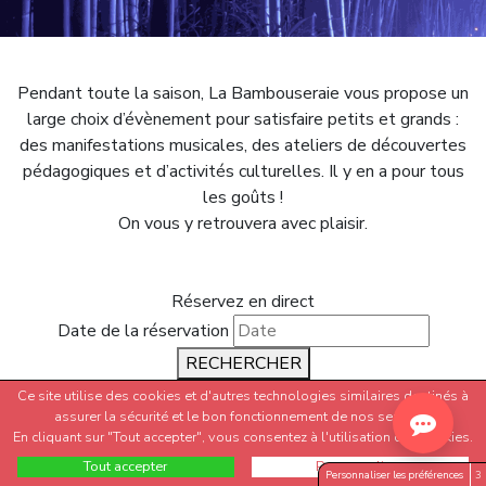
Pendant toute la saison, La Bambouseraie vous propose un
large choix d’évènement pour satisfaire petits et grands :
des manifestations musicales, des ateliers de découvertes
pédagogiques et d’activités culturelles. Il y en a pour tous
les goûts !
On vous y retrouvera avec plaisir.
Réservez en direct
Date de la réservation
RECHERCHER
CARTES CADEAUX
Ce site utilise des cookies et d'autres technologies similaires destinés à
assurer la sécurité et le bon fonctionnement de nos services.
Commandez ici
En cliquant sur "Tout accepter", vous consentez à l'utilisation des cookies.
Tout accepter
Personnaliser
⚠️ Informations données à titre indicatif — susceptibles de
Personnaliser les préférences
3